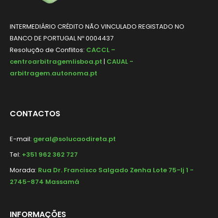
INTERMEDIÁRIO CRÉDITO NÃO VINCULADO REGISTADO NO
BANCO DE PORTUGAL Nº 0004437
Resolução de Conflitos:
CACCL –
centroarbitragemlisboa.pt
|
CAUAL -
arbitragem.autonoma.pt
CONTACTOS
E-mail:
geral@solucaodireta.pt
Tel:
+351 962 362 727
Morada:
Rua Dr. Francisco Salgado Zenha Lote 75-lj 1 -
2745-874 Massamá
INFORMAÇÕES