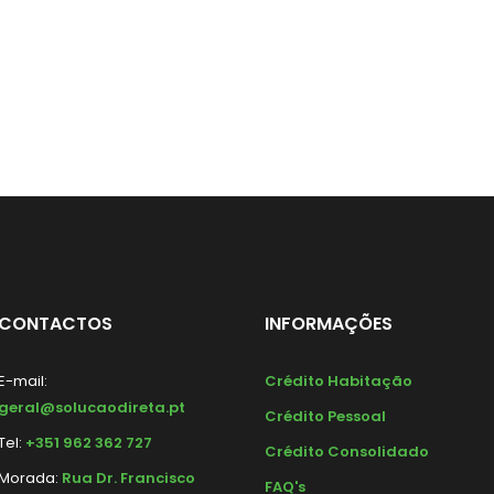
CONTACTOS
INFORMAÇÕES
E-mail:
Crédito Habitação
geral@solucaodireta.pt
Crédito Pessoal
Tel:
+351 962 362 727
Crédito Consolidado
Morada:
Rua Dr. Francisco
FAQ's