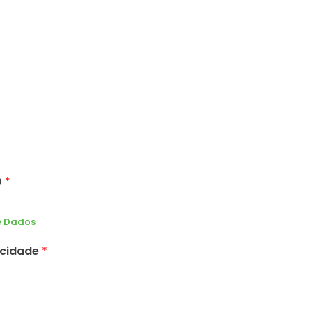
D
*
e Dados
vacidade
*