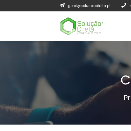
geral@solucaodireta.pt
C
P