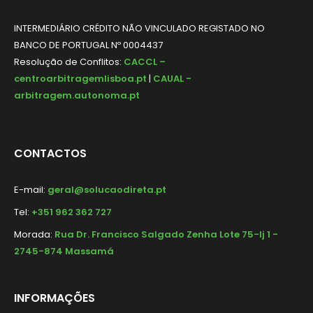
INTERMEDIÁRIO CRÉDITO NÃO VINCULADO REGISTADO NO
BANCO DE PORTUGAL Nº 0004437
Resolução de Conflitos:
CACCL –
centroarbitragemlisboa.pt
|
CAUAL -
arbitragem.autonoma.pt
CONTACTOS
E-mail:
geral@solucaodireta.pt
Tel:
+351 962 362 727
Morada:
Rua Dr. Francisco Salgado Zenha Lote 75-lj 1 -
2745-874 Massamá
INFORMAÇÕES